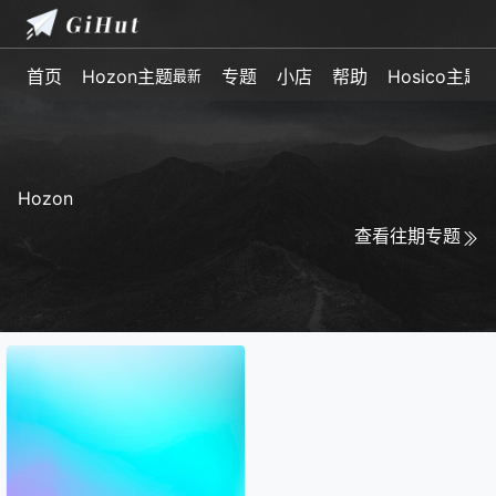
首页
Hozon主题
专题
小店
帮助
Hosico主题
最新
Hozon
查看往期专题