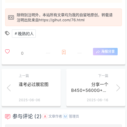
除特别注明外，本站所有文章均为
我的自留地
原创，转载请
注明出处来自
https://gihut.com/76.html
晚熟的人
海报分享
0
上一篇
下一篇
逢考必过展宏图
分享一个
B450+5600G+RX
580 EFI
2025-06-06
2025-06-16
参与评论 (2)
文章作者
管理员
A
M