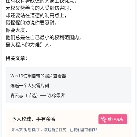
在有权有势缺德的人身上找优点，
无权又势善良的人受到伤害时，
却还要站在道德的制高点上，
假惺惺的劝说你要忍耐，
你要大度，
他们总是在自己最小的权利范围内，
最大程序的为难别人。
相关文章：
Win10使用自带的照片查看器
邂逅一个人只需片刻
青云志（节选）—-明.徐霞客
予人玫瑰，手有余香
给TA充电
如本文“对您有用”，欢迎随意打赏，让我们坚持创作！