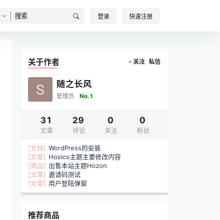
登录
快速注册
关于作者
关注
私信
随之长风
管理员
No.1
31
29
0
0
文章
评论
关注
粉丝
[文档]
WordPress的安装
[文章]
Hosico主题主要修改内容
[商品]
出售本站主题Hozon
[文章]
邀请码测试
[文章]
用户登陆弹窗
推荐商品