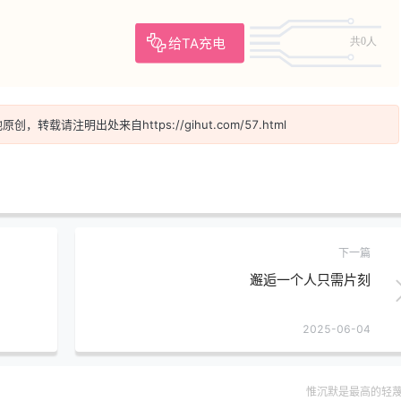
给TA充电
共0人
！
地
原创，转载请注明出处来自
https://gihut.com/57.html
下一篇
邂逅一个人只需片刻
2025-06-04
惟沉默是最高的轻