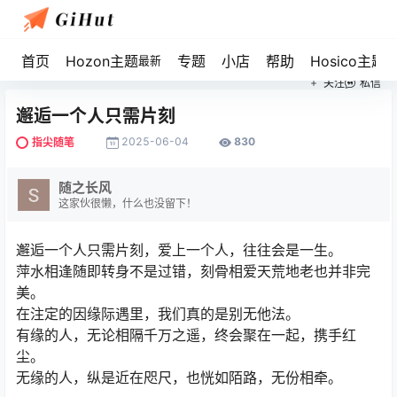
首页
Hozon主题
专题
小店
帮助
Hosico主题
最新
关注
私信
邂逅一个人只需片刻
2025-06-04
830
指尖随笔
随之长风
这家伙很懒，什么也没留下！
邂逅一个人只需片刻，爱上一个人，往往会是一生。
萍水相逢随即转身不是过错，刻骨相爱天荒地老也并非完
美。
在注定的因缘际遇里，我们真的是别无他法。
有缘的人，无论相隔千万之遥，终会聚在一起，携手红
尘。
无缘的人，纵是近在咫尺，也恍如陌路，无份相牵。